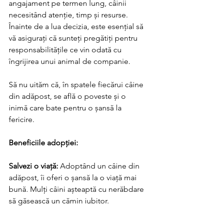
angajament pe termen lung, câinii 
necesitând atenție, timp și resurse. 
Înainte de a lua decizia, este esențial să 
vă asigurați că sunteți pregătiți pentru 
responsabilitățile ce vin odată cu 
îngrijirea unui animal de companie.
Să nu uităm că, în spatele fiecărui câine 
din adăpost, se află o poveste și o 
inimă care bate pentru o șansă la 
fericire.
Beneficiile adopției:
Salvezi o viață: 
Adoptând un câine din 
adăpost, îi oferi o șansă la o viață mai 
bună. Mulți câini așteaptă cu nerăbdare 
să găsească un cămin iubitor.