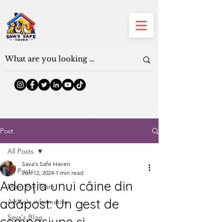
Post
All Posts
Sava's Safe Haven
All Posts
Jun 12, 2024
1 min read
Adopția unui câine din
Meet the Team
adăpost: Un gest de
Articole informative
Sava's Blog
compasiune și