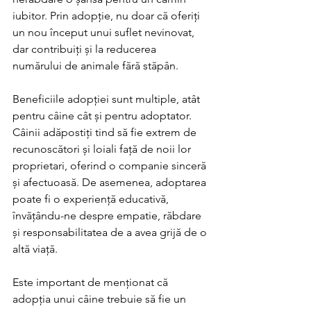
iubitor. Prin adopție, nu doar că oferiți 
un nou început unui suflet nevinovat, 
dar contribuiți și la reducerea 
numărului de animale fără stăpân.
Beneficiile adopției sunt multiple, atât 
pentru câine cât și pentru adoptator. 
Câinii adăpostiți tind să fie extrem de 
recunoscători și loiali față de noii lor 
proprietari, oferind o companie sinceră 
și afectuoasă. De asemenea, adoptarea 
poate fi o experiență educativă, 
învățându-ne despre empatie, răbdare 
și responsabilitatea de a avea grijă de o 
altă viață.
Este important de menționat că 
adopția unui câine trebuie să fie un 