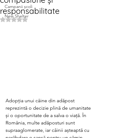
Campanii școli
responsabilitate
New Shelter
Rated NaN out of 5 stars.
Adopția unui câine din adăpost 
reprezintă o decizie plină de umanitate 
și o oportunitate de a salva o viață. În 
România, multe adăposturi sunt 
supraaglomerate, iar câinii așteaptă cu 
nerăbdare o șansă pentru un cămin 