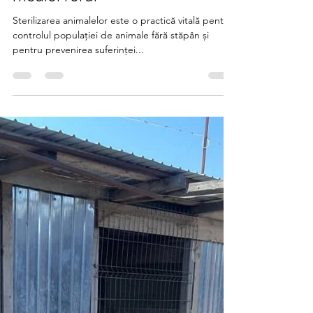
Importanța sterilizării: Eforturile
Sava's Safe Haven pentru
campanii de sterilizare în
mediul rural
Sterilizarea animalelor este o practică vitală pentru
controlul populației de animale fără stăpân și
pentru prevenirea suferinței...