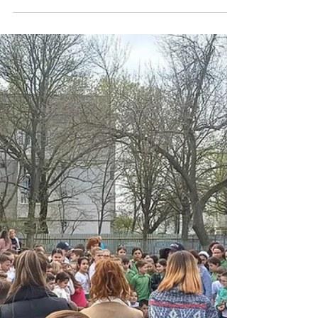
Alexandra Sava
Apr 17, 2024
1 min read
Articole informative
Campanie sterilizare GRATUITĂ
Final de campanie. În total 109 animăluțe au fost
sterilizate în cele 2 zile de campanie în Branistea și
Traian. Dorim să mulțumim mult...