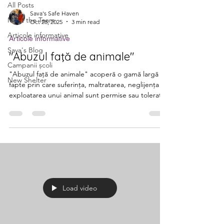
All Posts
Sava's Safe Haven
Meet the Team
Oct 28, 2025
3 min read
Articole informative
Articole informative
Sava's Blog
"Abuzul faţă de animale"
Campanii școli
"Abuzul faţă de animale" acoperă o gamă largă de
New Shelter
fapte prin care suferinţa, maltratarea, neglijenţa ori
exploatarea unui animal sunt permise sau tolerate,
contrar normelor de bunăstare. Conform Legii nr.
205/2004 privind protecția animalelor: Deținătorul
de animale are obligaţia să asigure un adăpost
corespunzător, hrană şi apă suficiente, posibilitatea
de mişcare, îngrijire şi atenţie. Se interzice
aplicarea tratamentelor rele şi a cruzimii faţă de
animale. Abandonul unui
Load video