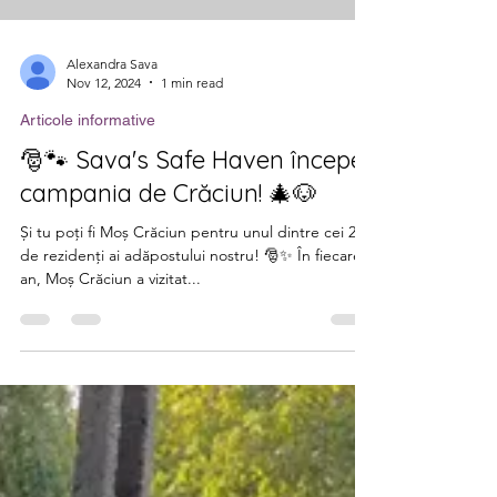
Alexandra Sava
Nov 12, 2024
1 min read
Articole informative
🎅🐾 Sava's Safe Haven începe
campania de Crăciun! 🎄🐶
Și tu poți fi Moș Crăciun pentru unul dintre cei 200
de rezidenți ai adăpostului nostru! 🎅✨ În fiecare
an, Moș Crăciun a vizitat...