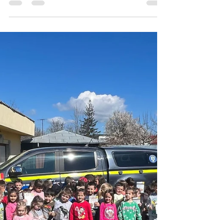
Sava's Safe Haven
Apr 10, 2024
1 min read
Campanii școli
Școala Gimnazială „Grigore
Moisil" Galați
Cu ocazia Zilei Internaţionale a Animalelor fără
Stăpân, am fost în vizită la Școala Gimnazială
„Grigore Moisil" Galați unde elevii s-au...