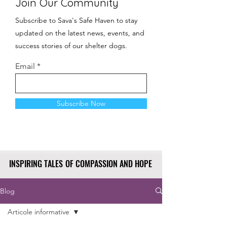
Join Our Community
Subscribe to Sava's Safe Haven to stay
updated on the latest news, events, and
success stories of our shelter dogs.
Email
Subscribe Now
INSPIRING TALES OF COMPASSION AND HOPE
INSPIRING TALES OF COMPASSION AND HOPE
Blog
Articole informative