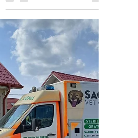
Adopția unui câine din adăpost:
Un gest de compasiune și
responsabilitate
Adopția unui câine din adăpost reprezintă o
decizie plină de umanitate și o oportunitate de a
salva o viață. În România, multe adăposturi...